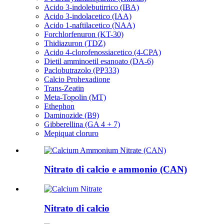
Acido 3-indolebutirrico (IBA)
Acido 3-indolacetico (IAA)
Acido 1-naftilacetico (NAA)
Forchlorfenuron (KT-30)
Thidiazuron (TDZ)
Acido 4-clorofenossiacetico (4-CPA)
Dietil amminoetil esanoato (DA-6)
Paclobutrazolo (PP333)
Calcio Prohexadione
Trans-Zeatin
Meta-Topolin (MT)
Ethephon
Daminozide (B9)
Gibberellina (GA 4 + 7)
Mepiquat cloruro
Nitrato di calcio e ammonio (CAN)
Nitrato di calcio