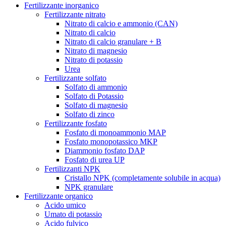
Fertilizzante inorganico
Fertilizzante nitrato
Nitrato di calcio e ammonio (CAN)
Nitrato di calcio
Nitrato di calcio granulare + B
Nitrato di magnesio
Nitrato di potassio
Urea
Fertilizzante solfato
Solfato di ammonio
Solfato di Potassio
Solfato di magnesio
Solfato di zinco
Fertilizzante fosfato
Fosfato di monoammonio MAP
Fosfato monopotassico MKP
Diammonio fosfato DAP
Fosfato di urea UP
Fertilizzanti NPK
Cristallo NPK (completamente solubile in acqua)
NPK granulare
Fertilizzante organico
Acido umico
Umato di potassio
Acido fulvico