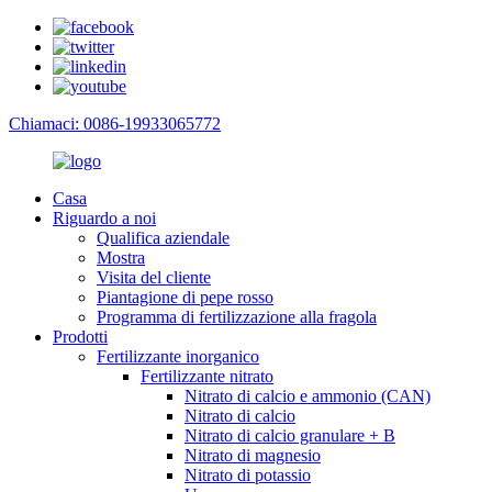
Chiamaci: 0086-19933065772
Casa
Riguardo a noi
Qualifica aziendale
Mostra
Visita del cliente
Piantagione di pepe rosso
Programma di fertilizzazione alla fragola
Prodotti
Fertilizzante inorganico
Fertilizzante nitrato
Nitrato di calcio e ammonio (CAN)
Nitrato di calcio
Nitrato di calcio granulare + B
Nitrato di magnesio
Nitrato di potassio