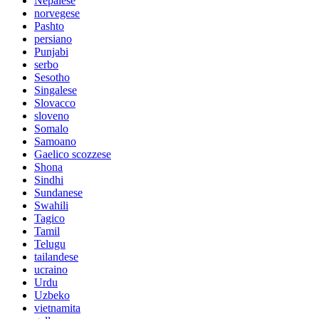
Nepalese
norvegese
Pashto
persiano
Punjabi
serbo
Sesotho
Singalese
Slovacco
sloveno
Somalo
Samoano
Gaelico scozzese
Shona
Sindhi
Sundanese
Swahili
Tagico
Tamil
Telugu
tailandese
ucraino
Urdu
Uzbeko
vietnamita