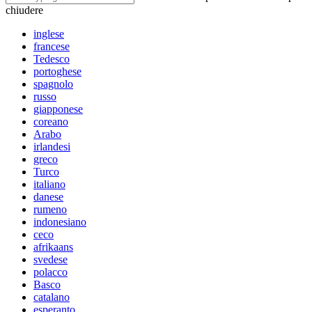
chiudere
inglese
francese
Tedesco
portoghese
spagnolo
russo
giapponese
coreano
Arabo
irlandesi
greco
Turco
italiano
danese
rumeno
indonesiano
ceco
afrikaans
svedese
polacco
Basco
catalano
esperanto