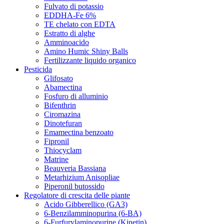
Fulvato di potassio
EDDHA-Fe 6%
TE chelato con EDTA
Estratto di alghe
Amminoacido
Amino Humic Shiny Balls
Fertilizzante liquido organico
Pesticida
Glifosato
Abamectina
Fosfuro di alluminio
Bifenthrin
Ciromazina
Dinotefuran
Emamectina benzoato
Fipronil
Thiocyclam
Matrine
Beauveria Bassiana
Metarhizium Anisopliae
Piperonil butossido
Regolatore di crescita delle piante
Acido Gibberellico (GA3)
6-Benzilamminopurina (6-BA)
6-Furfurylaminopurine (Kinetin)