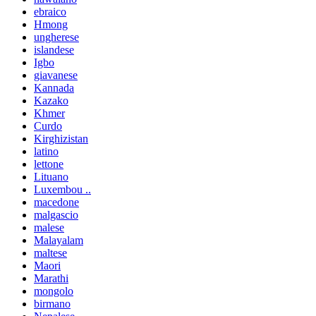
ebraico
Hmong
ungherese
islandese
Igbo
giavanese
Kannada
Kazako
Khmer
Curdo
Kirghizistan
latino
lettone
Lituano
Luxembou ..
macedone
malgascio
malese
Malayalam
maltese
Maori
Marathi
mongolo
birmano