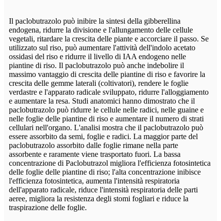
Il paclobutrazolo può inibire la sintesi della gibberellina
endogena, ridurre la divisione e l'allungamento delle cellule
vegetali, ritardare la crescita delle piante e accorciare il passo. Se
utilizzato sul riso, può aumentare l'attività dell'indolo acetato
ossidasi del riso e ridurre il livello di IAA endogeno nelle
piantine di riso. Il paclobutrazolo può anche indebolire il
massimo vantaggio di crescita delle piantine di riso e favorire la
crescita delle gemme laterali (coltivatori), rendere le foglie
verdastre e l'apparato radicale sviluppato, ridurre l'alloggiamento
e aumentare la resa. Studi anatomici hanno dimostrato che il
paclobutrazolo può ridurre le cellule nelle radici, nelle guaine e
nelle foglie delle piantine di riso e aumentare il numero di strati
cellulari nell'organo. L'analisi mostra che il paclobutrazolo può
essere assorbito da semi, foglie e radici. La maggior parte del
paclobutrazolo assorbito dalle foglie rimane nella parte
assorbente e raramente viene trasportato fuori. La bassa
concentrazione di Paclobutrazol migliora l'efficienza fotosintetica
delle foglie delle piantine di riso; l'alta concentrazione inibisce
l'efficienza fotosintetica, aumenta l'intensità respiratoria
dell'apparato radicale, riduce l'intensità respiratoria delle parti
aeree, migliora la resistenza degli stomi fogliari e riduce la
traspirazione delle foglie.