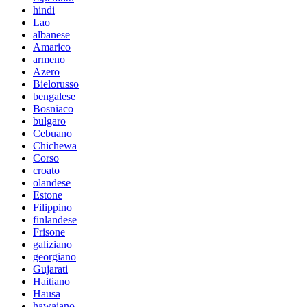
hindi
Lao
albanese
Amarico
armeno
Azero
Bielorusso
bengalese
Bosniaco
bulgaro
Cebuano
Chichewa
Corso
croato
olandese
Estone
Filippino
finlandese
Frisone
galiziano
georgiano
Gujarati
Haitiano
Hausa
hawaiano