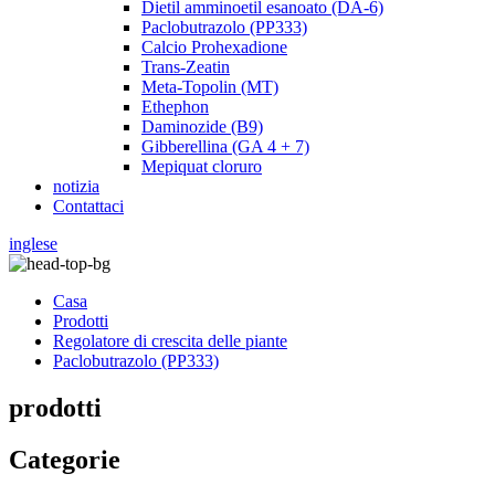
Dietil amminoetil esanoato (DA-6)
Paclobutrazolo (PP333)
Calcio Prohexadione
Trans-Zeatin
Meta-Topolin (MT)
Ethephon
Daminozide (B9)
Gibberellina (GA 4 + 7)
Mepiquat cloruro
notizia
Contattaci
inglese
Casa
Prodotti
Regolatore di crescita delle piante
Paclobutrazolo (PP333)
prodotti
Categorie