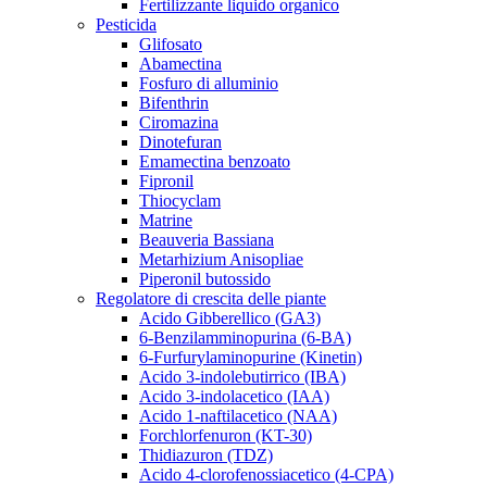
Fertilizzante liquido organico
Pesticida
Glifosato
Abamectina
Fosfuro di alluminio
Bifenthrin
Ciromazina
Dinotefuran
Emamectina benzoato
Fipronil
Thiocyclam
Matrine
Beauveria Bassiana
Metarhizium Anisopliae
Piperonil butossido
Regolatore di crescita delle piante
Acido Gibberellico (GA3)
6-Benzilamminopurina (6-BA)
6-Furfurylaminopurine (Kinetin)
Acido 3-indolebutirrico (IBA)
Acido 3-indolacetico (IAA)
Acido 1-naftilacetico (NAA)
Forchlorfenuron (KT-30)
Thidiazuron (TDZ)
Acido 4-clorofenossiacetico (4-CPA)