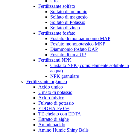
Urea
Fertilizzante solfato
Solfato di ammonio
Solfato di magnesio
Solfato di Potassio
Solfato di zinco
Fertilizzante fosfato
Fosfato di monoammonio MAP
Fosfato monopotassico MKP
Diammonio fosfato DAP
Fosfato di urea UP
Fertilizzanti NPK
Cristallo NPK (completamente solubile in
acqua)
NPK granulare
Fertilizzante organico
Acido umico
Umato di potassio
Acido fulvico
Fulvato di potassio
EDDHA-Fe 6%
TE chelato con EDTA
Estratto di alghe
Amminoacido
Amino Humic Shiny Balls