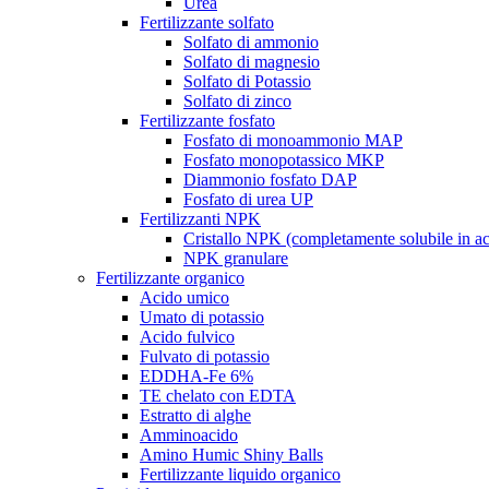
Urea
Fertilizzante solfato
Solfato di ammonio
Solfato di magnesio
Solfato di Potassio
Solfato di zinco
Fertilizzante fosfato
Fosfato di monoammonio MAP
Fosfato monopotassico MKP
Diammonio fosfato DAP
Fosfato di urea UP
Fertilizzanti NPK
Cristallo NPK (completamente solubile in a
NPK granulare
Fertilizzante organico
Acido umico
Umato di potassio
Acido fulvico
Fulvato di potassio
EDDHA-Fe 6%
TE chelato con EDTA
Estratto di alghe
Amminoacido
Amino Humic Shiny Balls
Fertilizzante liquido organico