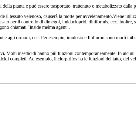
emi della pianta e può essere trasportato, trattenuto o metabolizzato dalla
 il tessuto velenoso, causerà la morte per avvelenamento.Viene utilizzat
o per il controllo di dimegol, imidacloprid, diniformis, ecc. Inoltre, se
ngono chiamati "inside melma agent".
imile agli ormoni, ecc. Per esempio, imulosio e flufluron sono morti inibe
lativi. Molti insetticidi hanno più funzioni contemporaneamente. In alcuni
nsetticidi completi. Ad esempio, il clorpirifos ha le funzioni del tatto, de