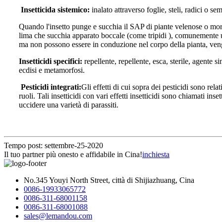
Insetticida sistemico:
inalato attraverso foglie, steli, radici o s
Quando l'insetto punge e succhia il SAP di piante velenose o morde
lima che succhia apparato boccale (come tripidi ), comunemente usat
ma non possono essere in conduzione nel corpo della pianta, ve
Insetticidi specifici:
repellente, repellente, esca, sterile, agente s
ecdisi e metamorfosi.
Pesticidi integrati:
Gli effetti di cui sopra dei pesticidi sono re
ruoli. Tali insetticidi con vari effetti insetticidi sono chiamati i
uccidere una varietà di parassiti.
Tempo post: settembre-25-2020
Il tuo partner più onesto e affidabile in Cina!
inchiesta
No.345 Youyi North Street, città di Shijiazhuang, Cina
0086-19933065772
0086-311-68001158
0086-311-68001088
sales@lemandou.com