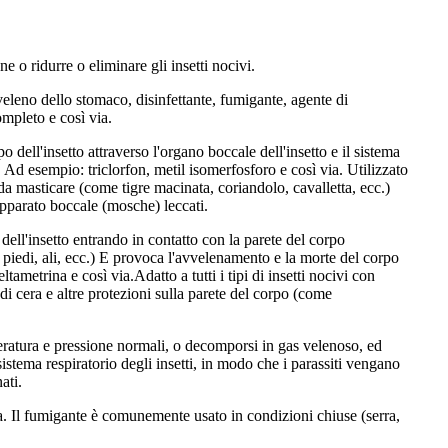
ne o ridurre o eliminare gli insetti nocivi.
eleno dello stomaco, disinfettante, fumigante, agente di
ompleto e così via.
o dell'insetto attraverso l'organo boccale dell'insetto e il sistema
 Ad esempio: triclorfon, metil isomerfosforo e così via. Utilizzato
 da masticare (come tigre macinata, coriandolo, cavalletta, ecc.)
'apparato boccale (mosche) leccati.
dell'insetto entrando in contatto con la parete del corpo
 piedi, ali, ecc.) E provoca l'avvelenamento e la morte del corpo
eltametrina e così via.Adatto a tutti i tipi di insetti nocivi con
di cera e altre protezioni sulla parete del corpo (come
ratura e pressione normali, o decomporsi in gas velenoso, ed
 sistema respiratorio degli insetti, in modo che i parassiti vengano
ati.
ia. Il fumigante è comunemente usato in condizioni chiuse (serra,