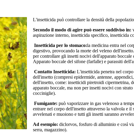
L'insetticida può controllare la densità della popolazio
Secondo il modo di agire può essere suddiviso in:
v
aspirazione interno, insetticida specifico, insetticida c
Insetticida per lo stomaco:
la medicina entra nel corp
digestivo, provocando la morte del veleno dell'insetto.
per controllare gli insetti nocivi dell'apparato boccale
Apparato boccale del sifone (farfalle) e parassiti dell
Contatto Insetticida:
L'insetticida penetra nel corpo 
dell'insetto (compresi epidermide, antenne, appendici,
dell'insetto, come: insetticidi piretroidi cipermetrina, d
apparato boccale, ma non per insetti nocivi con strato 
cocciniglie).
Fumigante:
può vaporizzare in gas velenoso a tempe
entrare nel corpo dell'insetto attraverso la valvola e il
avvelenati e muoiono e tutti gli insetti saranno avvelen
Ad esempio:
diclorvos, fosfuro di alluminio e così v
serra, magazzino).