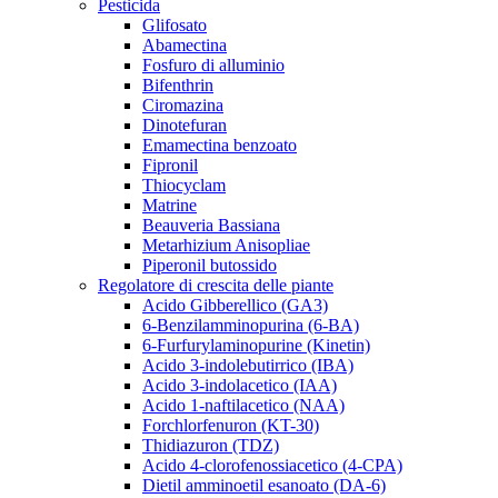
Pesticida
Glifosato
Abamectina
Fosfuro di alluminio
Bifenthrin
Ciromazina
Dinotefuran
Emamectina benzoato
Fipronil
Thiocyclam
Matrine
Beauveria Bassiana
Metarhizium Anisopliae
Piperonil butossido
Regolatore di crescita delle piante
Acido Gibberellico (GA3)
6-Benzilamminopurina (6-BA)
6-Furfurylaminopurine (Kinetin)
Acido 3-indolebutirrico (IBA)
Acido 3-indolacetico (IAA)
Acido 1-naftilacetico (NAA)
Forchlorfenuron (KT-30)
Thidiazuron (TDZ)
Acido 4-clorofenossiacetico (4-CPA)
Dietil amminoetil esanoato (DA-6)