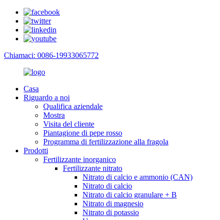
Chiamaci: 0086-19933065772
Casa
Riguardo a noi
Qualifica aziendale
Mostra
Visita del cliente
Piantagione di pepe rosso
Programma di fertilizzazione alla fragola
Prodotti
Fertilizzante inorganico
Fertilizzante nitrato
Nitrato di calcio e ammonio (CAN)
Nitrato di calcio
Nitrato di calcio granulare + B
Nitrato di magnesio
Nitrato di potassio