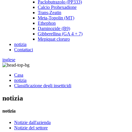
Paclobutrazolo (PP333)
Calcio Prohexadione
Trans-Zeatin
Meta-Topolin (MT)
Ethephon
Daminozide (B9)
Gibberellina (GA 4 + 7)
Mepiquat cloruro
notizia
Contattaci
inglese
Casa
notizia
Classificazione degli insetticidi
notizia
notizia
Notizie dall'azienda
Notizie del settore