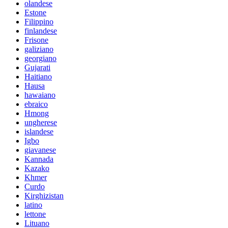
olandese
Estone
Filippino
finlandese
Frisone
galiziano
georgiano
Gujarati
Haitiano
Hausa
hawaiano
ebraico
Hmong
ungherese
islandese
Igbo
giavanese
Kannada
Kazako
Khmer
Curdo
Kirghizistan
latino
lettone
Lituano