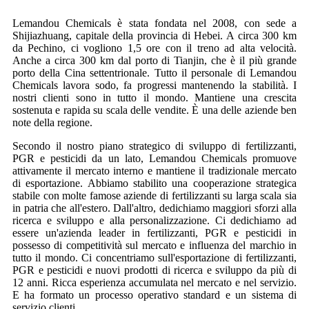
Lemandou Chemicals è stata fondata nel 2008, con sede a
Shijiazhuang, capitale della provincia di Hebei. A circa 300 km
da Pechino, ci vogliono 1,5 ore con il treno ad alta velocità.
Anche a circa 300 km dal porto di Tianjin, che è il più grande
porto della Cina settentrionale. Tutto il personale di Lemandou
Chemicals lavora sodo, fa progressi mantenendo la stabilità. I
nostri clienti sono in tutto il mondo. Mantiene una crescita
sostenuta e rapida su scala delle vendite. È una delle aziende ben
note della regione.
Secondo il nostro piano strategico di sviluppo di fertilizzanti,
PGR e pesticidi da un lato, Lemandou Chemicals promuove
attivamente il mercato interno e mantiene il tradizionale mercato
di esportazione. Abbiamo stabilito una cooperazione strategica
stabile con molte famose aziende di fertilizzanti su larga scala sia
in patria che all'estero. Dall'altro, dedichiamo maggiori sforzi alla
ricerca e sviluppo e alla personalizzazione. Ci dedichiamo ad
essere un'azienda leader in fertilizzanti, PGR e pesticidi in
possesso di competitività sul mercato e influenza del marchio in
tutto il mondo. Ci concentriamo sull'esportazione di fertilizzanti,
PGR e pesticidi e nuovi prodotti di ricerca e sviluppo da più di
12 anni. Ricca esperienza accumulata nel mercato e nel servizio.
E ha formato un processo operativo standard e un sistema di
servizio clienti.