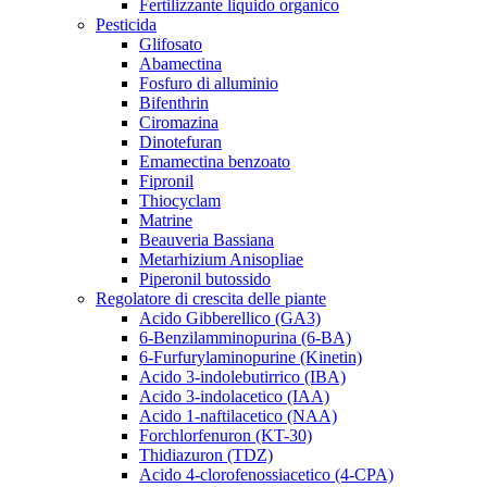
Fertilizzante liquido organico
Pesticida
Glifosato
Abamectina
Fosfuro di alluminio
Bifenthrin
Ciromazina
Dinotefuran
Emamectina benzoato
Fipronil
Thiocyclam
Matrine
Beauveria Bassiana
Metarhizium Anisopliae
Piperonil butossido
Regolatore di crescita delle piante
Acido Gibberellico (GA3)
6-Benzilamminopurina (6-BA)
6-Furfurylaminopurine (Kinetin)
Acido 3-indolebutirrico (IBA)
Acido 3-indolacetico (IAA)
Acido 1-naftilacetico (NAA)
Forchlorfenuron (KT-30)
Thidiazuron (TDZ)
Acido 4-clorofenossiacetico (4-CPA)