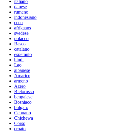
italiano
danese
rumeno
indonesiano
ceco
afrikaans
svedese
polacco
Basco
catalano
esperanto
hindi
Lao
albanese
Amarico
armeno
Azero
Bielorusso
bengalese
Bosniaco
bulgaro
Cebuano
Chichewa
Corso
croato