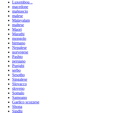
Luxembou ..
macedone
malgascio
malese
Malayalam
maltese
Maori
Marathi
mongolo
birmano
Nepalese
norvegese
Pashto
persiano
Punjabi
serbo
Sesotho
Singalese
Slovacco
sloveno
Somalo
Samoano
Gaelico scozzese
Shona
Sindhi