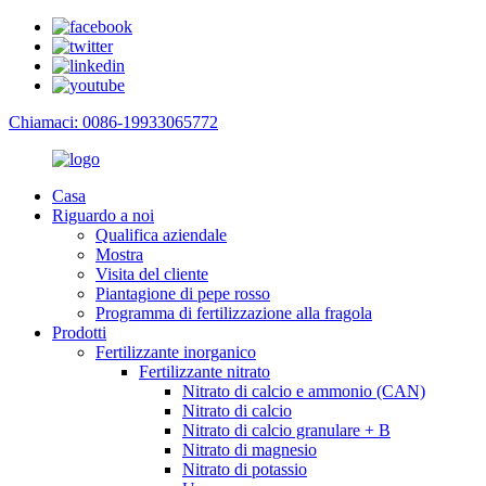
Chiamaci: 0086-19933065772
Casa
Riguardo a noi
Qualifica aziendale
Mostra
Visita del cliente
Piantagione di pepe rosso
Programma di fertilizzazione alla fragola
Prodotti
Fertilizzante inorganico
Fertilizzante nitrato
Nitrato di calcio e ammonio (CAN)
Nitrato di calcio
Nitrato di calcio granulare + B
Nitrato di magnesio
Nitrato di potassio