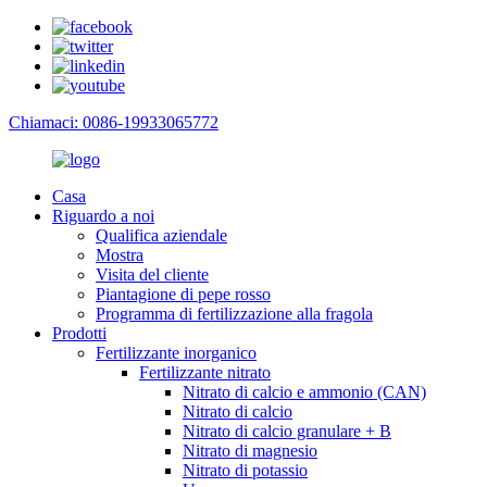
Chiamaci: 0086-19933065772
Casa
Riguardo a noi
Qualifica aziendale
Mostra
Visita del cliente
Piantagione di pepe rosso
Programma di fertilizzazione alla fragola
Prodotti
Fertilizzante inorganico
Fertilizzante nitrato
Nitrato di calcio e ammonio (CAN)
Nitrato di calcio
Nitrato di calcio granulare + B
Nitrato di magnesio
Nitrato di potassio