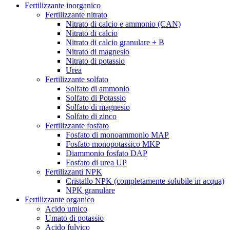
Fertilizzante inorganico
Fertilizzante nitrato
Nitrato di calcio e ammonio (CAN)
Nitrato di calcio
Nitrato di calcio granulare + B
Nitrato di magnesio
Nitrato di potassio
Urea
Fertilizzante solfato
Solfato di ammonio
Solfato di Potassio
Solfato di magnesio
Solfato di zinco
Fertilizzante fosfato
Fosfato di monoammonio MAP
Fosfato monopotassico MKP
Diammonio fosfato DAP
Fosfato di urea UP
Fertilizzanti NPK
Cristallo NPK (completamente solubile in acqua)
NPK granulare
Fertilizzante organico
Acido umico
Umato di potassio
Acido fulvico