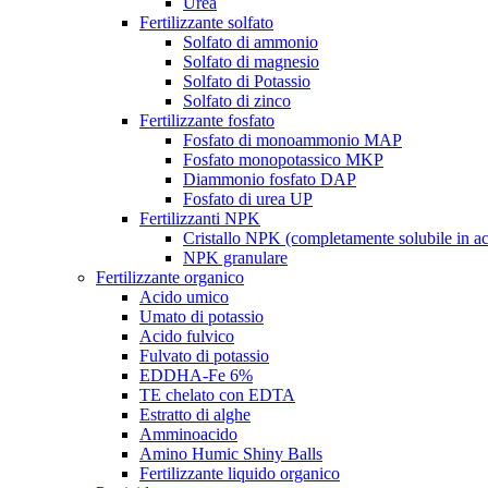
Urea
Fertilizzante solfato
Solfato di ammonio
Solfato di magnesio
Solfato di Potassio
Solfato di zinco
Fertilizzante fosfato
Fosfato di monoammonio MAP
Fosfato monopotassico MKP
Diammonio fosfato DAP
Fosfato di urea UP
Fertilizzanti NPK
Cristallo NPK (completamente solubile in a
NPK granulare
Fertilizzante organico
Acido umico
Umato di potassio
Acido fulvico
Fulvato di potassio
EDDHA-Fe 6%
TE chelato con EDTA
Estratto di alghe
Amminoacido
Amino Humic Shiny Balls
Fertilizzante liquido organico