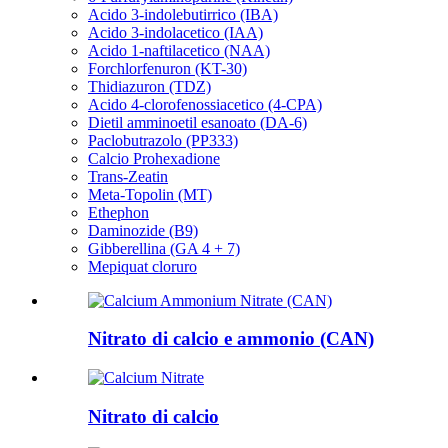
Acido 3-indolebutirrico (IBA)
Acido 3-indolacetico (IAA)
Acido 1-naftilacetico (NAA)
Forchlorfenuron (KT-30)
Thidiazuron (TDZ)
Acido 4-clorofenossiacetico (4-CPA)
Dietil amminoetil esanoato (DA-6)
Paclobutrazolo (PP333)
Calcio Prohexadione
Trans-Zeatin
Meta-Topolin (MT)
Ethephon
Daminozide (B9)
Gibberellina (GA 4 + 7)
Mepiquat cloruro
Nitrato di calcio e ammonio (CAN)
Nitrato di calcio