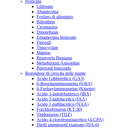
Pesticida
Glifosato
Abamectina
Fosfuro di alluminio
Bifenthrin
Ciromazina
Dinotefuran
Emamectina benzoato
Fipronil
Thiocyclam
Matrine
Beauveria Bassiana
Metarhizium Anisopliae
Piperonil butossido
Regolatore di crescita delle piante
Acido Gibberellico (GA3)
6-Benzilamminopurina (6-BA)
6-Furfurylaminopurine (Kinetin)
Acido 3-indolebutirrico (IBA)
Acido 3-indolacetico (IAA)
Acido 1-naftilacetico (NAA)
Forchlorfenuron (KT-30)
Thidiazuron (TDZ)
Acido 4-clorofenossiacetico (4-CPA)
Dietil amminoetil esanoato (DA-6)