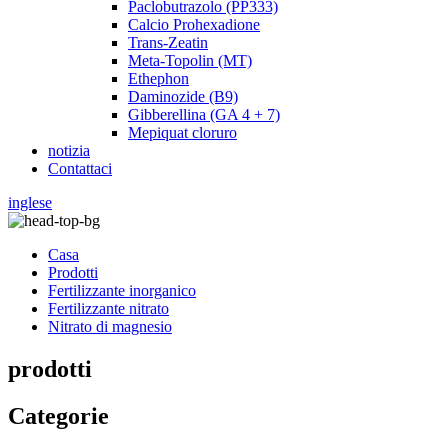
Paclobutrazolo (PP333)
Calcio Prohexadione
Trans-Zeatin
Meta-Topolin (MT)
Ethephon
Daminozide (B9)
Gibberellina (GA 4 + 7)
Mepiquat cloruro
notizia
Contattaci
inglese
Casa
Prodotti
Fertilizzante inorganico
Fertilizzante nitrato
Nitrato di magnesio
prodotti
Categorie