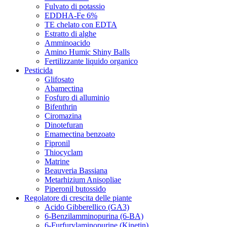
Fulvato di potassio
EDDHA-Fe 6%
TE chelato con EDTA
Estratto di alghe
Amminoacido
Amino Humic Shiny Balls
Fertilizzante liquido organico
Pesticida
Glifosato
Abamectina
Fosfuro di alluminio
Bifenthrin
Ciromazina
Dinotefuran
Emamectina benzoato
Fipronil
Thiocyclam
Matrine
Beauveria Bassiana
Metarhizium Anisopliae
Piperonil butossido
Regolatore di crescita delle piante
Acido Gibberellico (GA3)
6-Benzilamminopurina (6-BA)
6-Furfurylaminopurine (Kinetin)