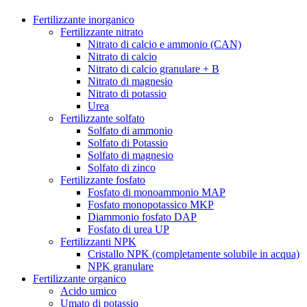
Fertilizzante inorganico
Fertilizzante nitrato
Nitrato di calcio e ammonio (CAN)
Nitrato di calcio
Nitrato di calcio granulare + B
Nitrato di magnesio
Nitrato di potassio
Urea
Fertilizzante solfato
Solfato di ammonio
Solfato di Potassio
Solfato di magnesio
Solfato di zinco
Fertilizzante fosfato
Fosfato di monoammonio MAP
Fosfato monopotassico MKP
Diammonio fosfato DAP
Fosfato di urea UP
Fertilizzanti NPK
Cristallo NPK (completamente solubile in acqua)
NPK granulare
Fertilizzante organico
Acido umico
Umato di potassio