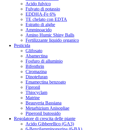
Acido fulvico
Fulvato di potassio
EDDHA-Fe 6%
TE chelato con EDTA
Estratto di alghe
Amminoacido
Amino Humic Shiny Balls
Fertilizzante liquido organico
Pesticida
Glifosato
Abamectina
Fosfuro di alluminio
Bifenthrin
Ciromazina
Dinotefuran
Emamectina benzoato
Fipronil
Thiocyclam
Matrine
Beauveria Bassiana
Metarhizium Anisopliae
Piperonil butossido
Regolatore di crescita delle piante
Acido Gibberellico (GA3)
6-Benzilamminopurina (6-BA)