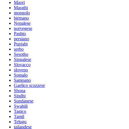
Maori
Marathi
mongolo
birmano
Nepalese
norvegese
Pashto
persiano
Punjabi
serbo
Sesotho
Singalese
Slovacco
sloveno
Somalo
Samoano
Gaelico scozzese
Shona
Sindhi
Sundanese
Swahili
Tagico
Tamil
Telugu
tailandese