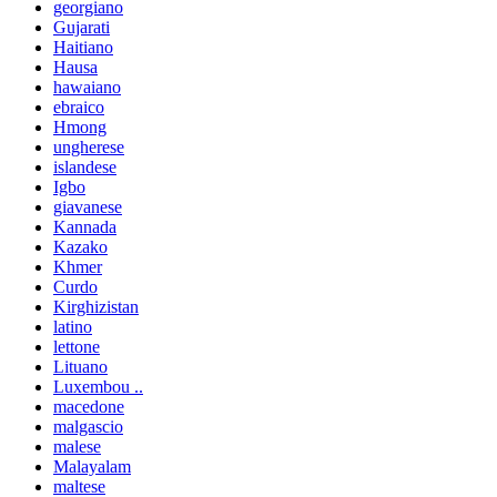
georgiano
Gujarati
Haitiano
Hausa
hawaiano
ebraico
Hmong
ungherese
islandese
Igbo
giavanese
Kannada
Kazako
Khmer
Curdo
Kirghizistan
latino
lettone
Lituano
Luxembou ..
macedone
malgascio
malese
Malayalam
maltese