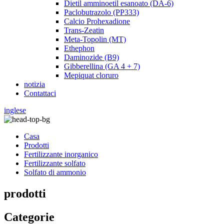
Dietil amminoetil esanoato (DA-6)
Paclobutrazolo (PP333)
Calcio Prohexadione
Trans-Zeatin
Meta-Topolin (MT)
Ethephon
Daminozide (B9)
Gibberellina (GA 4 + 7)
Mepiquat cloruro
notizia
Contattaci
inglese
Casa
Prodotti
Fertilizzante inorganico
Fertilizzante solfato
Solfato di ammonio
prodotti
Categorie