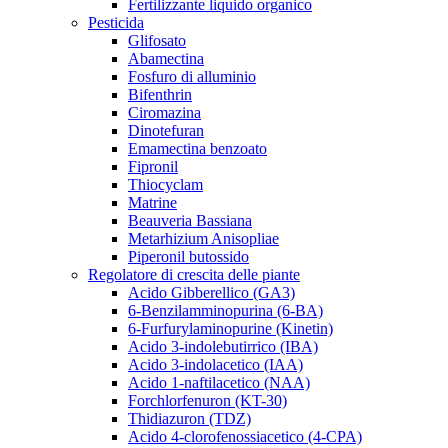
Fertilizzante liquido organico
Pesticida
Glifosato
Abamectina
Fosfuro di alluminio
Bifenthrin
Ciromazina
Dinotefuran
Emamectina benzoato
Fipronil
Thiocyclam
Matrine
Beauveria Bassiana
Metarhizium Anisopliae
Piperonil butossido
Regolatore di crescita delle piante
Acido Gibberellico (GA3)
6-Benzilamminopurina (6-BA)
6-Furfurylaminopurine (Kinetin)
Acido 3-indolebutirrico (IBA)
Acido 3-indolacetico (IAA)
Acido 1-naftilacetico (NAA)
Forchlorfenuron (KT-30)
Thidiazuron (TDZ)
Acido 4-clorofenossiacetico (4-CPA)