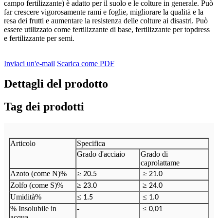
campo fertilizzante) è adatto per il suolo e le colture in generale. Può
far crescere vigorosamente rami e foglie, migliorare la qualità e la
resa dei frutti e aumentare la resistenza delle colture ai disastri. Può
essere utilizzato come fertilizzante di base, fertilizzante per topdress
e fertilizzante per semi.
Inviaci un'e-mail
Scarica come PDF
Dettagli del prodotto
Tag dei prodotti
Articolo
Specifica
Grado d'acciaio
Grado di
caprolattame
Azoto (come N)%
≥
≥
20.5
21.0
Zolfo (come S)%
≥
≥
23.0
24.0
Umidità%
≤
≤
1.5
1.0
% Insolubile in
-
≤
0,01
acqua