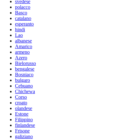
svedese
polacco
Basco
catalano
esperanto
hindi
Lao
albanese
Amarico
armeno
Azero
Bielorusso
bengalese
Bosniaco
bulgaro
Cebuano
Chichewa
Corso
croato
olandese
Estone
Filippino
finlandese
Frisone
galiziano