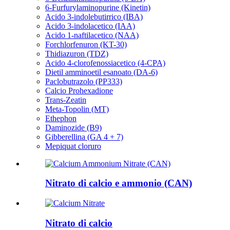
6-Furfurylaminopurine (Kinetin)
Acido 3-indolebutirrico (IBA)
Acido 3-indolacetico (IAA)
Acido 1-naftilacetico (NAA)
Forchlorfenuron (KT-30)
Thidiazuron (TDZ)
Acido 4-clorofenossiacetico (4-CPA)
Dietil amminoetil esanoato (DA-6)
Paclobutrazolo (PP333)
Calcio Prohexadione
Trans-Zeatin
Meta-Topolin (MT)
Ethephon
Daminozide (B9)
Gibberellina (GA 4 + 7)
Mepiquat cloruro
Nitrato di calcio e ammonio (CAN)
Nitrato di calcio