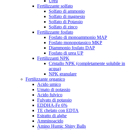
Urea
Fertilizzante solfato
Solfato di ammonio
Solfato di magnesio
Solfato di Potassio
Solfato di zinco
Fertilizzante fosfato
Fosfato di monoammonio MAP
Fosfato monopotassico MKP
Diammonio fosfato DAP
Fosfato di urea UP
Fertilizzanti NPK
Cristallo NPK (completamente solubile in
acqua)
NPK granulare
Fertilizzante organico
Acido umico
Umato di potassio
Acido fulvico
Fulvato di potassio
EDDHA-Fe 6%
TE chelato con EDTA
Estratto di alghe
Amminoacido
Amino Humic Shiny Balls