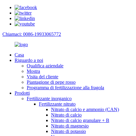
Chiamaci: 0086-19933065772
Casa
Riguardo a noi
Qualifica aziendale
Mostra
Visita del cliente
Piantagione di pepe rosso
Programma di fertilizzazione alla fragola
Prodotti
Fertilizzante inorganico
Fertilizzante nitrato
Nitrato di calcio e ammonio (CAN)
Nitrato di calcio
Nitrato di calcio granulare + B
Nitrato di magnesio
Nitrato di potassio