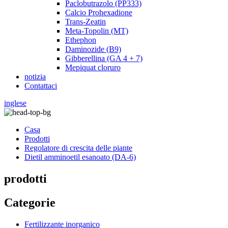
Paclobutrazolo (PP333)
Calcio Prohexadione
Trans-Zeatin
Meta-Topolin (MT)
Ethephon
Daminozide (B9)
Gibberellina (GA 4 + 7)
Mepiquat cloruro
notizia
Contattaci
inglese
Casa
Prodotti
Regolatore di crescita delle piante
Dietil amminoetil esanoato (DA-6)
prodotti
Categorie
Fertilizzante inorganico