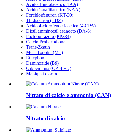
Acido 3-indolacetico (IAA)
Acido 1-naftilacetico (NAA)
Forchlorfenuron (KT-30)
Thidiazuron (TDZ)
Acido 4-clorofenossiacetico (4-CPA)
Dietil amminoetil esanoato (DA-6)
Paclobutrazolo (PP333)
Calcio Prohexadione
Trans-Zeatin
Meta-Topolin (MT)
Ethephon
Daminozide (B9)
Gibberellina (GA 4 + 7)
Mepiquat cloruro
Nitrato di calcio e ammonio (CAN)
Nitrato di calcio