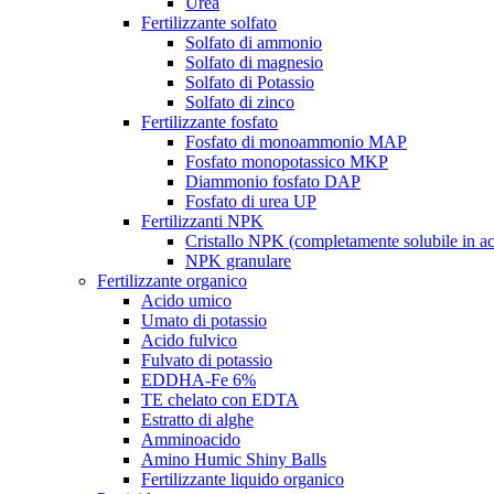
Urea
Fertilizzante solfato
Solfato di ammonio
Solfato di magnesio
Solfato di Potassio
Solfato di zinco
Fertilizzante fosfato
Fosfato di monoammonio MAP
Fosfato monopotassico MKP
Diammonio fosfato DAP
Fosfato di urea UP
Fertilizzanti NPK
Cristallo NPK (completamente solubile in a
NPK granulare
Fertilizzante organico
Acido umico
Umato di potassio
Acido fulvico
Fulvato di potassio
EDDHA-Fe 6%
TE chelato con EDTA
Estratto di alghe
Amminoacido
Amino Humic Shiny Balls
Fertilizzante liquido organico