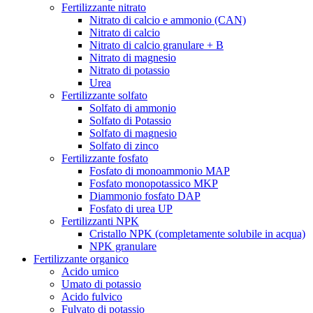
Fertilizzante nitrato
Nitrato di calcio e ammonio (CAN)
Nitrato di calcio
Nitrato di calcio granulare + B
Nitrato di magnesio
Nitrato di potassio
Urea
Fertilizzante solfato
Solfato di ammonio
Solfato di Potassio
Solfato di magnesio
Solfato di zinco
Fertilizzante fosfato
Fosfato di monoammonio MAP
Fosfato monopotassico MKP
Diammonio fosfato DAP
Fosfato di urea UP
Fertilizzanti NPK
Cristallo NPK (completamente solubile in acqua)
NPK granulare
Fertilizzante organico
Acido umico
Umato di potassio
Acido fulvico
Fulvato di potassio