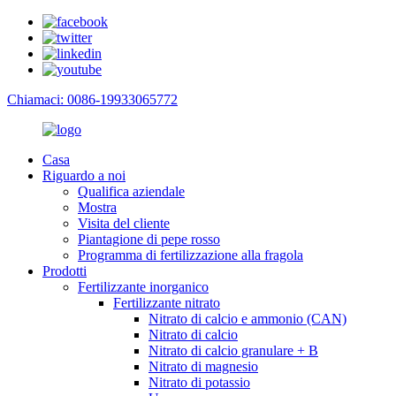
Chiamaci: 0086-19933065772
Casa
Riguardo a noi
Qualifica aziendale
Mostra
Visita del cliente
Piantagione di pepe rosso
Programma di fertilizzazione alla fragola
Prodotti
Fertilizzante inorganico
Fertilizzante nitrato
Nitrato di calcio e ammonio (CAN)
Nitrato di calcio
Nitrato di calcio granulare + B
Nitrato di magnesio
Nitrato di potassio