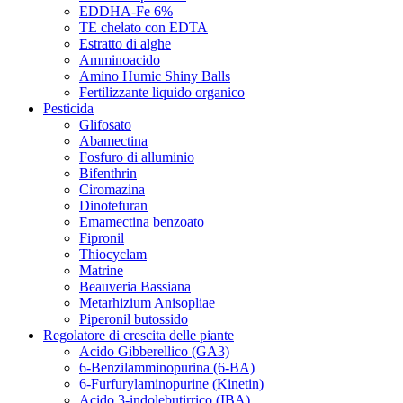
EDDHA-Fe 6%
TE chelato con EDTA
Estratto di alghe
Amminoacido
Amino Humic Shiny Balls
Fertilizzante liquido organico
Pesticida
Glifosato
Abamectina
Fosfuro di alluminio
Bifenthrin
Ciromazina
Dinotefuran
Emamectina benzoato
Fipronil
Thiocyclam
Matrine
Beauveria Bassiana
Metarhizium Anisopliae
Piperonil butossido
Regolatore di crescita delle piante
Acido Gibberellico (GA3)
6-Benzilamminopurina (6-BA)
6-Furfurylaminopurine (Kinetin)
Acido 3-indolebutirrico (IBA)