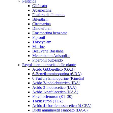
Pesticida
Glifosato
Abamectina
Fosfuro di alluminio
Bifenthrin
Ciromazina
Dinotefuran
Emamectina benzoato
Fipronil
Thiocyclam
Matrine
Beauveria Bassiana
Metarhizium Anisopliae
Piperonil butossido
Regolatore di crescita delle piante
Acido Gibberellico (GA3)
6-Benzilamminopurina (6-BA)
6-Furfurylaminopurine (Kinetin)
Acido 3-indolebutirrico (IBA)
Acido 3-indolacetico (IAA)
Acido 1-naftilacetico (NAA)
Forchlorfenuron (KT-30)
Thidiazuron (TDZ)
Acido 4-clorofenossiacetico (4-CPA)
Dietil amminoetil esanoato (DA-6)