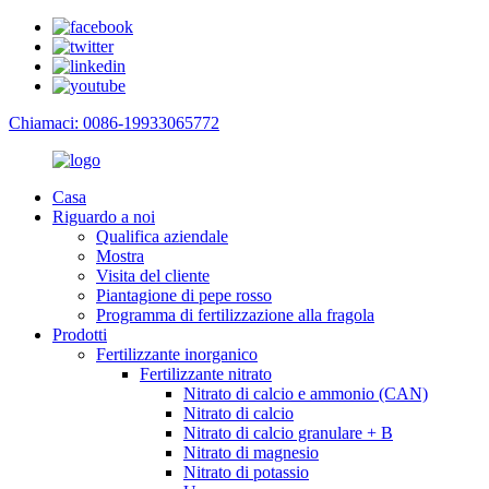
Chiamaci: 0086-19933065772
Casa
Riguardo a noi
Qualifica aziendale
Mostra
Visita del cliente
Piantagione di pepe rosso
Programma di fertilizzazione alla fragola
Prodotti
Fertilizzante inorganico
Fertilizzante nitrato
Nitrato di calcio e ammonio (CAN)
Nitrato di calcio
Nitrato di calcio granulare + B
Nitrato di magnesio
Nitrato di potassio