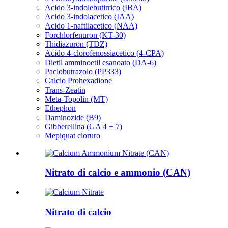
Acido 3-indolebutirrico (IBA)
Acido 3-indolacetico (IAA)
Acido 1-naftilacetico (NAA)
Forchlorfenuron (KT-30)
Thidiazuron (TDZ)
Acido 4-clorofenossiacetico (4-CPA)
Dietil amminoetil esanoato (DA-6)
Paclobutrazolo (PP333)
Calcio Prohexadione
Trans-Zeatin
Meta-Topolin (MT)
Ethephon
Daminozide (B9)
Gibberellina (GA 4 + 7)
Mepiquat cloruro
Nitrato di calcio e ammonio (CAN)
Nitrato di calcio