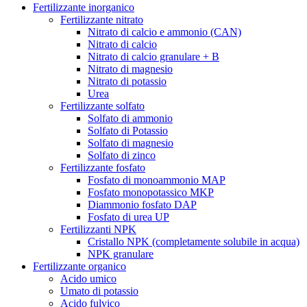
Fertilizzante inorganico
Fertilizzante nitrato
Nitrato di calcio e ammonio (CAN)
Nitrato di calcio
Nitrato di calcio granulare + B
Nitrato di magnesio
Nitrato di potassio
Urea
Fertilizzante solfato
Solfato di ammonio
Solfato di Potassio
Solfato di magnesio
Solfato di zinco
Fertilizzante fosfato
Fosfato di monoammonio MAP
Fosfato monopotassico MKP
Diammonio fosfato DAP
Fosfato di urea UP
Fertilizzanti NPK
Cristallo NPK (completamente solubile in acqua)
NPK granulare
Fertilizzante organico
Acido umico
Umato di potassio
Acido fulvico