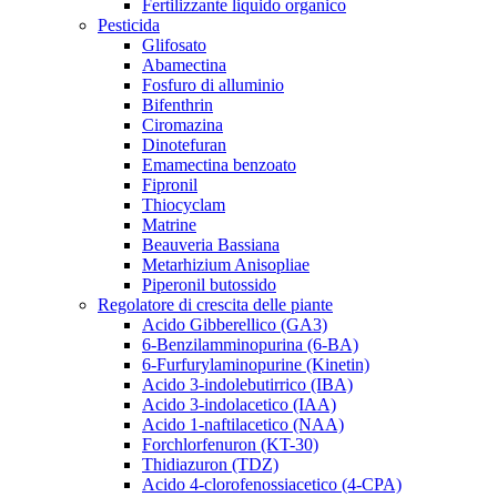
Fertilizzante liquido organico
Pesticida
Glifosato
Abamectina
Fosfuro di alluminio
Bifenthrin
Ciromazina
Dinotefuran
Emamectina benzoato
Fipronil
Thiocyclam
Matrine
Beauveria Bassiana
Metarhizium Anisopliae
Piperonil butossido
Regolatore di crescita delle piante
Acido Gibberellico (GA3)
6-Benzilamminopurina (6-BA)
6-Furfurylaminopurine (Kinetin)
Acido 3-indolebutirrico (IBA)
Acido 3-indolacetico (IAA)
Acido 1-naftilacetico (NAA)
Forchlorfenuron (KT-30)
Thidiazuron (TDZ)
Acido 4-clorofenossiacetico (4-CPA)