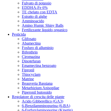
Fulvato di potassio
EDDHA-Fe 6%
TE chelato con EDTA
Estratto di alghe
Amminoacido
Amino Humic Shiny Balls
Fertilizzante liquido organico
Pesticida
Glifosato
Abamectina
Fosfuro di alluminio
Bifenthrin
Ciromazina
Dinotefuran
Emamectina benzoato
Fipronil
Thiocyclam
Matrine
Beauveria Bassiana
Metarhizium Anisopliae
Piperonil butossido
Regolatore di crescita delle piante
Acido Gibberellico (GA3)
6-Benzilamminopurina (6-BA)
6-Furfurylaminopurine (Kinetin)