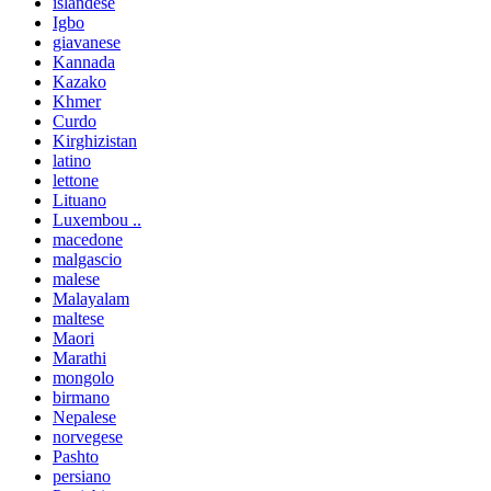
islandese
Igbo
giavanese
Kannada
Kazako
Khmer
Curdo
Kirghizistan
latino
lettone
Lituano
Luxembou ..
macedone
malgascio
malese
Malayalam
maltese
Maori
Marathi
mongolo
birmano
Nepalese
norvegese
Pashto
persiano