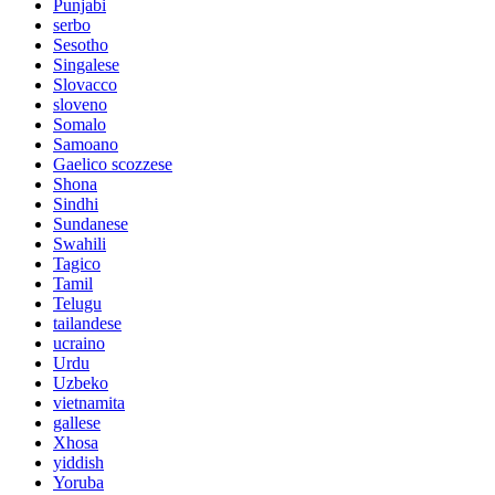
Punjabi
serbo
Sesotho
Singalese
Slovacco
sloveno
Somalo
Samoano
Gaelico scozzese
Shona
Sindhi
Sundanese
Swahili
Tagico
Tamil
Telugu
tailandese
ucraino
Urdu
Uzbeko
vietnamita
gallese
Xhosa
yiddish
Yoruba