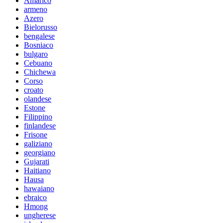
Amarico
armeno
Azero
Bielorusso
bengalese
Bosniaco
bulgaro
Cebuano
Chichewa
Corso
croato
olandese
Estone
Filippino
finlandese
Frisone
galiziano
georgiano
Gujarati
Haitiano
Hausa
hawaiano
ebraico
Hmong
ungherese