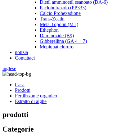
Dietil amminoetil esanoato (DA-6)
Paclobutrazolo (PP333)
Calcio Prohexadione
Trans-Zeatin
Meta-Topolin (MT)
Ethephon
Daminozide (B9)
Gibberellina (GA 4 + 7)
Mepiquat cloruro
notizia
Contattaci
inglese
Casa
Prodotti
Fertilizzante organico
Estratto di alghe
prodotti
Categorie