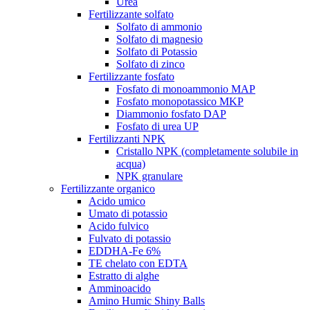
Urea
Fertilizzante solfato
Solfato di ammonio
Solfato di magnesio
Solfato di Potassio
Solfato di zinco
Fertilizzante fosfato
Fosfato di monoammonio MAP
Fosfato monopotassico MKP
Diammonio fosfato DAP
Fosfato di urea UP
Fertilizzanti NPK
Cristallo NPK (completamente solubile in
acqua)
NPK granulare
Fertilizzante organico
Acido umico
Umato di potassio
Acido fulvico
Fulvato di potassio
EDDHA-Fe 6%
TE chelato con EDTA
Estratto di alghe
Amminoacido
Amino Humic Shiny Balls