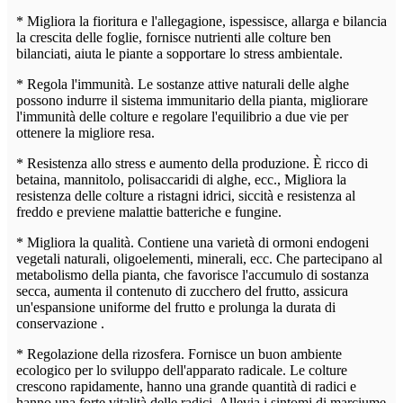
* Migliora la fioritura e l'allegagione, ispessisce, allarga e bilancia
la crescita delle foglie, fornisce nutrienti alle colture ben
bilanciati, aiuta le piante a sopportare lo stress ambientale.
* Regola l'immunità. Le sostanze attive naturali delle alghe
possono indurre il sistema immunitario della pianta, migliorare
l'immunità delle colture e regolare l'equilibrio a due vie per
ottenere la migliore resa.
* Resistenza allo stress e aumento della produzione. È ricco di
betaina, mannitolo, polisaccaridi di alghe, ecc., Migliora la
resistenza delle colture a ristagni idrici, siccità e resistenza al
freddo e previene malattie batteriche e fungine.
* Migliora la qualità. Contiene una varietà di ormoni endogeni
vegetali naturali, oligoelementi, minerali, ecc. Che partecipano al
metabolismo della pianta, che favorisce l'accumulo di sostanza
secca, aumenta il contenuto di zucchero del frutto, assicura
un'espansione uniforme del frutto e prolunga la durata di
conservazione .
* Regolazione della rizosfera. Fornisce un buon ambiente
ecologico per lo sviluppo dell'apparato radicale. Le colture
crescono rapidamente, hanno una grande quantità di radici e
hanno una forte vitalità delle radici. Allevia i sintomi di marciume