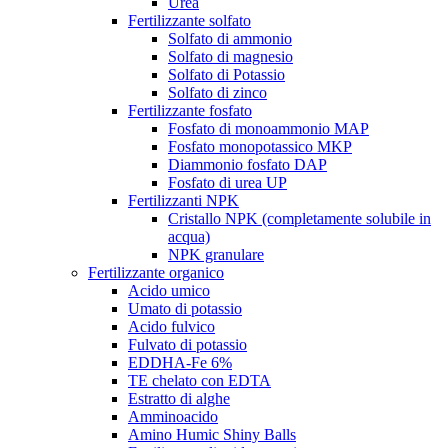
Urea
Fertilizzante solfato
Solfato di ammonio
Solfato di magnesio
Solfato di Potassio
Solfato di zinco
Fertilizzante fosfato
Fosfato di monoammonio MAP
Fosfato monopotassico MKP
Diammonio fosfato DAP
Fosfato di urea UP
Fertilizzanti NPK
Cristallo NPK (completamente solubile in
acqua)
NPK granulare
Fertilizzante organico
Acido umico
Umato di potassio
Acido fulvico
Fulvato di potassio
EDDHA-Fe 6%
TE chelato con EDTA
Estratto di alghe
Amminoacido
Amino Humic Shiny Balls