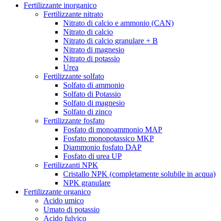
Fertilizzante inorganico
Fertilizzante nitrato
Nitrato di calcio e ammonio (CAN)
Nitrato di calcio
Nitrato di calcio granulare + B
Nitrato di magnesio
Nitrato di potassio
Urea
Fertilizzante solfato
Solfato di ammonio
Solfato di Potassio
Solfato di magnesio
Solfato di zinco
Fertilizzante fosfato
Fosfato di monoammonio MAP
Fosfato monopotassico MKP
Diammonio fosfato DAP
Fosfato di urea UP
Fertilizzanti NPK
Cristallo NPK (completamente solubile in acqua)
NPK granulare
Fertilizzante organico
Acido umico
Umato di potassio
Acido fulvico