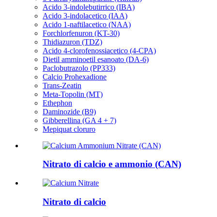
Acido 3-indolebutirrico (IBA)
Acido 3-indolacetico (IAA)
Acido 1-naftilacetico (NAA)
Forchlorfenuron (KT-30)
Thidiazuron (TDZ)
Acido 4-clorofenossiacetico (4-CPA)
Dietil amminoetil esanoato (DA-6)
Paclobutrazolo (PP333)
Calcio Prohexadione
Trans-Zeatin
Meta-Topolin (MT)
Ethephon
Daminozide (B9)
Gibberellina (GA 4 + 7)
Mepiquat cloruro
Nitrato di calcio e ammonio (CAN)
Nitrato di calcio