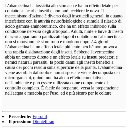
L'abamectina ha tossicità allo stomaco e ha un effetto letale per
contatto su acari e insetti e non può uccidere le uova. Il
meccanismo d'azione è diverso dagli insetticidi generali in quanto
interferisce con le attività neurofisiologiche e stimola il rilascio di
acido gamma-aminobutirrico, che ha un effetto inibitorio sulla
conduzione nervosa degli artropodi. Adulti, ninfe e larve di insetti
di acari appariranno paralizzati dopo il contatto con l'abamectina,
non si muovono né si nutrono e muoiono dopo 2-4 giorni.
L'abamectina ha un effetto letale più lento perché non provoca
una rapida disidratazione degli insetti. Sebbene l'avermectina
abbia un contatto diretto e un effetto letale su insetti predatori e
nemici naturali parassiti, fa pochi danni agli insetti benefici a
causa dei pochi residui sulla superficie della pianta. L'abamectina
viene assorbita dal suolo e non si sposta e viene decomposta dai
microrganismi, quindi non ha alcun effetto cumulativo
nell'ambiente e può essere utilizzata come componente di
controllo completo. È facile da preparare, versa la preparazione
nell'acqua e mescola per l'uso, ed è più sicuro per le colture.
Precedente:
Fipronil
Il prossimo:
Dinotefuran