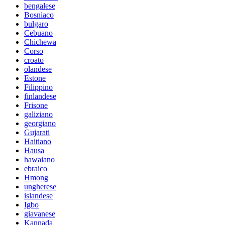
bengalese
Bosniaco
bulgaro
Cebuano
Chichewa
Corso
croato
olandese
Estone
Filippino
finlandese
Frisone
galiziano
georgiano
Gujarati
Haitiano
Hausa
hawaiano
ebraico
Hmong
ungherese
islandese
Igbo
giavanese
Kannada