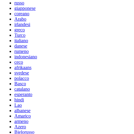
russo
giapponese
coreano
Arabo
irlandesi
greco
Turco
italiano
danese
rumeno
indonesiano
ceco
afrikaans
svedese
polacco
Basco
catalano
esperanto
hindi
Lao
albanese
Amarico
armeno
Azero
Bielorusso