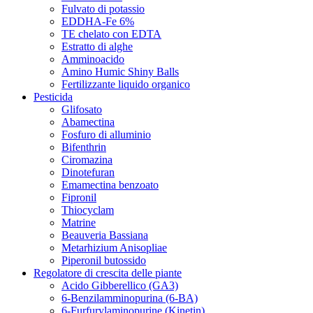
Fulvato di potassio
EDDHA-Fe 6%
TE chelato con EDTA
Estratto di alghe
Amminoacido
Amino Humic Shiny Balls
Fertilizzante liquido organico
Pesticida
Glifosato
Abamectina
Fosfuro di alluminio
Bifenthrin
Ciromazina
Dinotefuran
Emamectina benzoato
Fipronil
Thiocyclam
Matrine
Beauveria Bassiana
Metarhizium Anisopliae
Piperonil butossido
Regolatore di crescita delle piante
Acido Gibberellico (GA3)
6-Benzilamminopurina (6-BA)
6-Furfurylaminopurine (Kinetin)