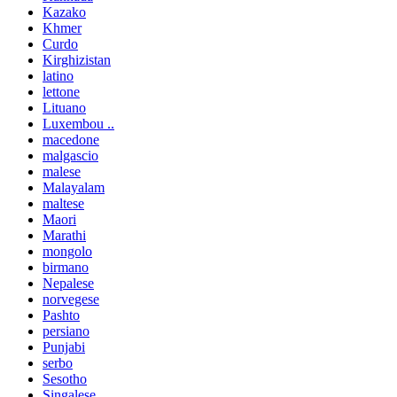
Kazako
Khmer
Curdo
Kirghizistan
latino
lettone
Lituano
Luxembou ..
macedone
malgascio
malese
Malayalam
maltese
Maori
Marathi
mongolo
birmano
Nepalese
norvegese
Pashto
persiano
Punjabi
serbo
Sesotho
Singalese