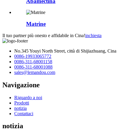
Abamectina
Matrine
Il tuo partner più onesto e affidabile in Cina!
inchiesta
No.345 Youyi North Street, città di Shijiazhuang, Cina
0086-19933065772
0086-311-68001158
0086-311-68001088
sales@lemandou.com
Navigazione
Riguardo a noi
Prodotti
notizia
Contattaci
notizia