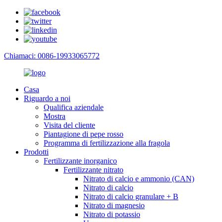
Chiamaci: 0086-19933065772
Casa
Riguardo a noi
Qualifica aziendale
Mostra
Visita del cliente
Piantagione di pepe rosso
Programma di fertilizzazione alla fragola
Prodotti
Fertilizzante inorganico
Fertilizzante nitrato
Nitrato di calcio e ammonio (CAN)
Nitrato di calcio
Nitrato di calcio granulare + B
Nitrato di magnesio
Nitrato di potassio