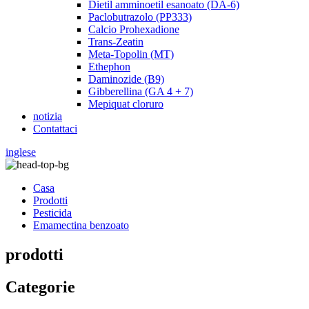
Dietil amminoetil esanoato (DA-6)
Paclobutrazolo (PP333)
Calcio Prohexadione
Trans-Zeatin
Meta-Topolin (MT)
Ethephon
Daminozide (B9)
Gibberellina (GA 4 + 7)
Mepiquat cloruro
notizia
Contattaci
inglese
Casa
Prodotti
Pesticida
Emamectina benzoato
prodotti
Categorie