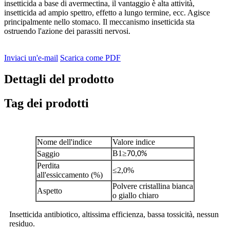
insetticida a base di avermectina, il vantaggio è alta attività,
insetticida ad ampio spettro, effetto a lungo termine, ecc. Agisce
principalmente nello stomaco. Il meccanismo insetticida sta
ostruendo l'azione dei parassiti nervosi.
Inviaci un'e-mail
Scarica come PDF
Dettagli del prodotto
Tag dei prodotti
Nome dell'indice
Valore indice
B1
≥
Saggio
70,0%
Perdita
≤2,0%
all'essiccamento (%)
Polvere cristallina bianca
Aspetto
o giallo chiaro
Insetticida antibiotico, altissima efficienza, bassa tossicità, nessun
residuo.