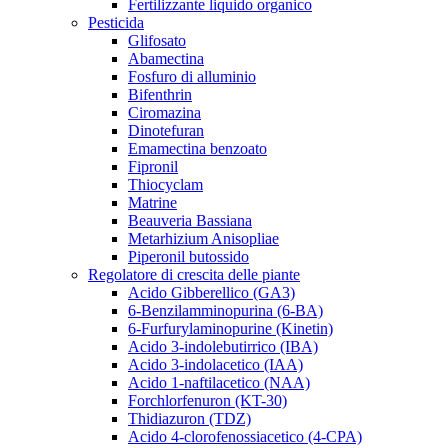
Fertilizzante liquido organico
Pesticida
Glifosato
Abamectina
Fosfuro di alluminio
Bifenthrin
Ciromazina
Dinotefuran
Emamectina benzoato
Fipronil
Thiocyclam
Matrine
Beauveria Bassiana
Metarhizium Anisopliae
Piperonil butossido
Regolatore di crescita delle piante
Acido Gibberellico (GA3)
6-Benzilamminopurina (6-BA)
6-Furfurylaminopurine (Kinetin)
Acido 3-indolebutirrico (IBA)
Acido 3-indolacetico (IAA)
Acido 1-naftilacetico (NAA)
Forchlorfenuron (KT-30)
Thidiazuron (TDZ)
Acido 4-clorofenossiacetico (4-CPA)